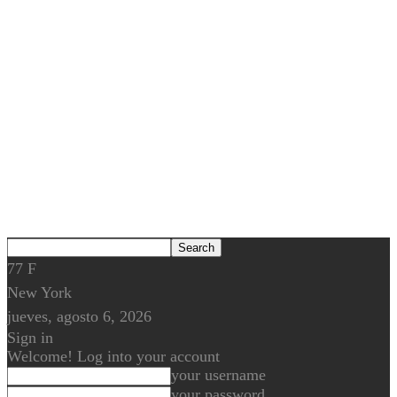
77
F
New York
jueves, agosto 6, 2026
Sign in
Welcome! Log into your account
your username
your password