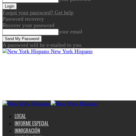
Forgot your password? Get help
Password recovery
Recover your password
your email
A password will be e-mailed to you.
New York Hispano
LOCAL
INFORME ESPECIAL
INMIGRACIÓN