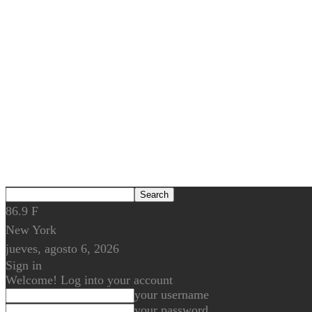
86.9
F
New York
jueves, agosto 6, 2026
Sign in
Welcome! Log into your account
your username
your password