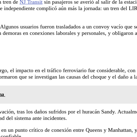
n tren de
NJ Transit
sin pasajeros se averió al salir de la est
 independiente complicó aún más la jornada: un tren del LIRR
. Algunos usuarios fueron trasladados a un convoy vacío que se
n demoras en conexiones laborales y personales, y obligaron 
, el impacto en el tráfico ferroviario fue considerable, con r
rmaron que se investigan las causas del choque y el daño a la
lma
ación, tras los daños sufridos por el huracán Sandy. Actualme
d del sistema ante incidentes.
ria en un punto crítico de conexión entre Queens y Manhattan, 
 confiable.