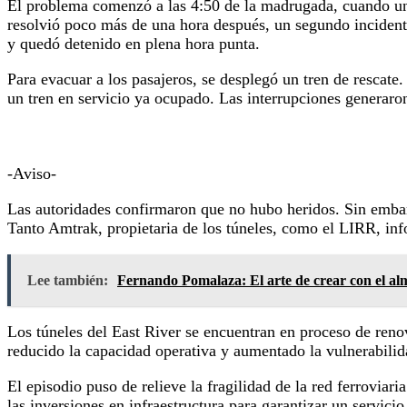
El problema comenzó a las 4:50 de la madrugada, cuando u
resolvió poco más de una hora después, un segundo incidente
y quedó detenido en plena hora punta.
Para evacuar a los pasajeros, se desplegó un tren de rescate
un tren en servicio ya ocupado. Las interrupciones generaro
-Aviso-
Las autoridades confirmaron que no hubo heridos. Sin embargo
Tanto Amtrak, propietaria de los túneles, como el LIRR, info
Lee también:
Fernando Pomalaza: El arte de crear con el a
Los túneles del East River se encuentran en proceso de renov
reducido la capacidad operativa y aumentado la vulnerabilida
El episodio puso de relieve la fragilidad de la red ferrovia
las inversiones en infraestructura para garantizar un servicio