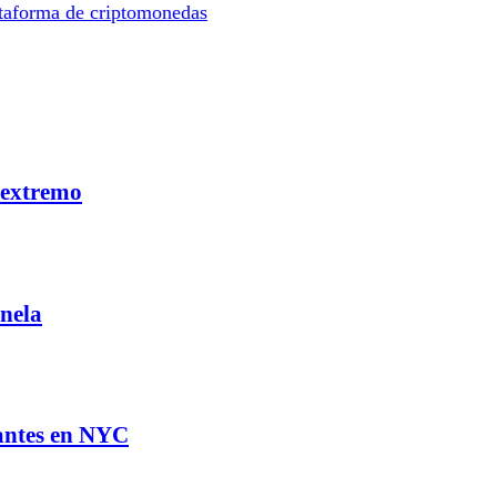
ataforma de criptomonedas
 extremo
nela
rantes en NYC