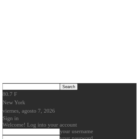
80.7
F
New York
viernes, agosto 7, 2026
Sign in
Welcome! Log into your account
your username
your password