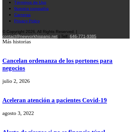
Términos de Uso
Nuestra compañía
Carreras
Privacy Policy
© Copyright 2026, All Rights Reserved. |
contact@newyorkhispano.net
| Telf.
646-771-9385
Más historias
Cancelan ordenanza de los portones para
negocios
julio 2, 2026
Aceleran atención a pacientes Covid-19
agosto 3, 2022