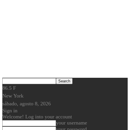
86.5
F
New York
sábado, agosto 8, 2026
Sign in
Welcome! Log into your account
your username
your password