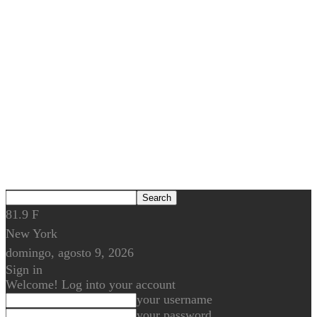
81.9
F
New York
domingo, agosto 9, 2026
Sign in
Welcome! Log into your account
your username
your password