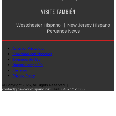
VISITE TAMBIÉN
Westchester Hispano
New Jersey Hispano
Peruanos News
Aviso de Privacidad
Publicidad con Nosotros
Términos de Uso
Nuestra compañía
Carreras
Privacy Policy
© Copyright 2026, All Rights Reserved. |
contact@newyorkhispano.net
| Telf.
646-771-9385