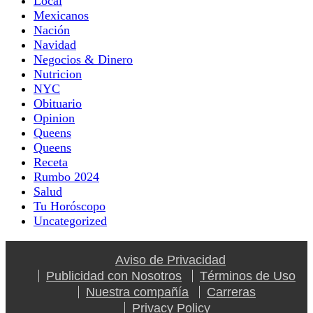
Local
Mexicanos
Nación
Navidad
Negocios & Dinero
Nutricion
NYC
Obituario
Opinion
Queens
Queens
Receta
Rumbo 2024
Salud
Tu Horóscopo
Uncategorized
Aviso de Privacidad
Publicidad con Nosotros
Términos de Uso
Nuestra compañía
Carreras
Privacy Policy