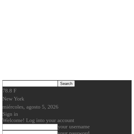
78.8
F
New York
miércoles, agosto 5, 2026
Sign in
Welcome! Log into your account
your username
your password