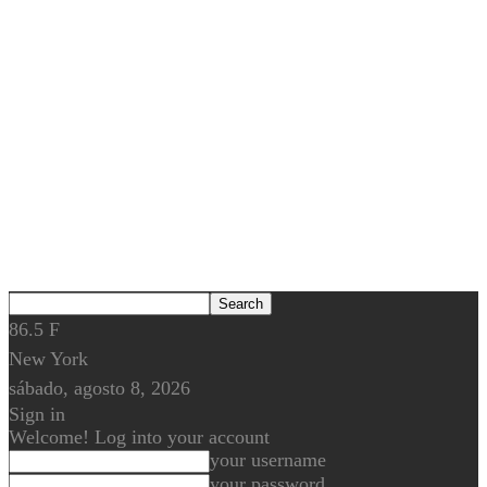
86.5
F
New York
sábado, agosto 8, 2026
Sign in
Welcome! Log into your account
your username
your password