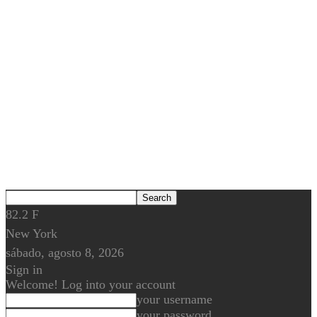
82.2
F
New York
sábado, agosto 8, 2026
Sign in
Welcome! Log into your account
your username
your password