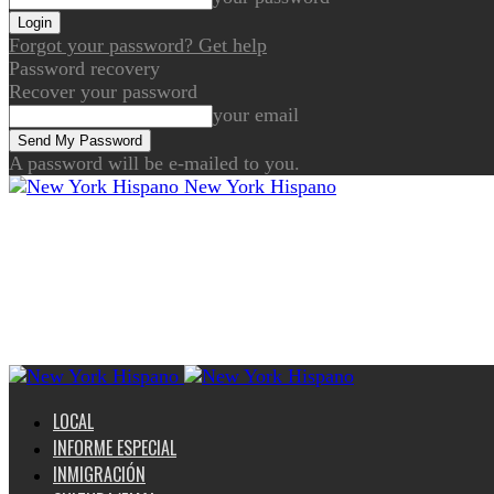
Forgot your password? Get help
Password recovery
Recover your password
your email
A password will be e-mailed to you.
New York Hispano
LOCAL
INFORME ESPECIAL
INMIGRACIÓN