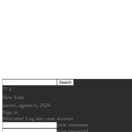
77
F
New York
jueves, agosto 6, 2026
Sign in
Welcome! Log into your account
your username
your password