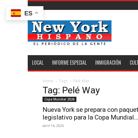
ES
New
York
Hispano
LOCAL
INFORME ESPECIAL
INMIGRACIÓN
CUL
Home
Tags
Pelé Way
Tag: Pelé Way
Copa Mundial 2026
Nueva York se prepara con paque
legislativo para la Copa Mundial..
abril 16, 2026