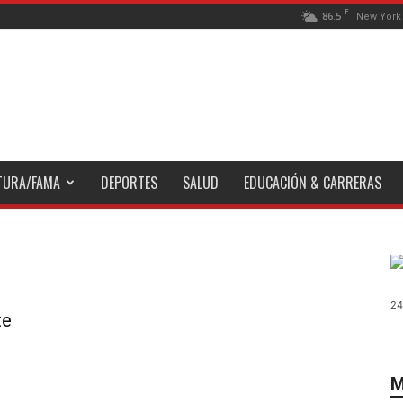
F
86.5
New York
TURA/FAMA
DEPORTES
SALUD
EDUCACIÓN & CARRERAS
24
te
.
M