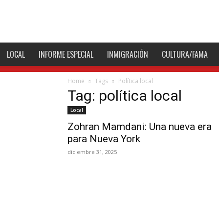
Hispano
LOCAL
INFORME ESPECIAL
INMIGRACIÓN
CULTURA/FAMA
Home
Tags
Política local
Tag: política local
Local
Zohran Mamdani: Una nueva era
para Nueva York
diciembre 31, 2025