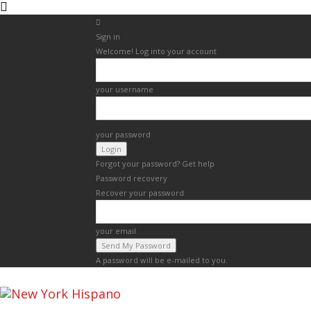
Sign in
Welcome! Log into your account
your username
your password
Forgot your password? Get help
Password recovery
Recover your password
your email
A password will be e-mailed to you.
New
York