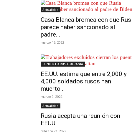
Actualidad
Casa Blanca bromea con que Rus
parece haber sancionado al
padre...
marzo 16, 2022
CONFLICTO RUSIA-UCRANIA
EE.UU. estima que entre 2,000 y
4,000 soldados rusos han
muerto...
marzo 9, 2022
Actualidad
Rusia acepta una reunión con
EEUU
febrero 21, 2022