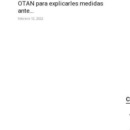
OTAN para explicarles medidas
ante...
febrero 12, 2022
C