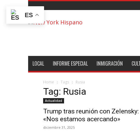
ES
New
York
Hispano
LOCAL
INFORME ESPECIAL
INMIGRACIÓN
CUL
Home
Tags
Rusia
Tag: Rusia
Actualidad
Trump tras reunión con Zelensky:
«Nos estamos acercando»
diciembre 31, 2025