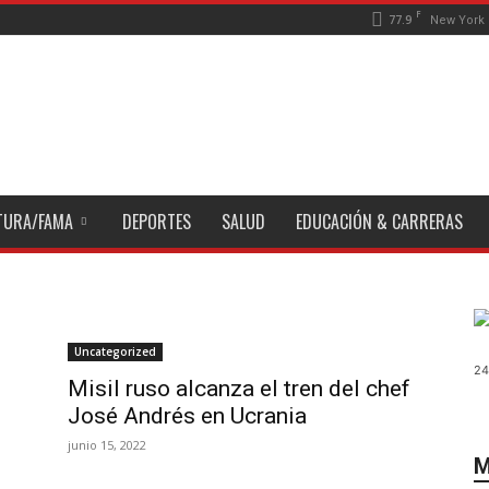
F
77.9
New York
TURA/FAMA
DEPORTES
SALUD
EDUCACIÓN & CARRERAS
Uncategorized
24
Misil ruso alcanza el tren del chef
José Andrés en Ucrania
junio 15, 2022
M