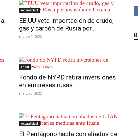
Actualidad
ia
EE.UU veta importación de crudo,
gas y carbón de Rusia por...
R
marzo 9, 2022
Local
Fondo de NYPD retira inversiones
en empresas rusas
marzo 3, 2022
Actualidad
El Pentágono habla con aliados de