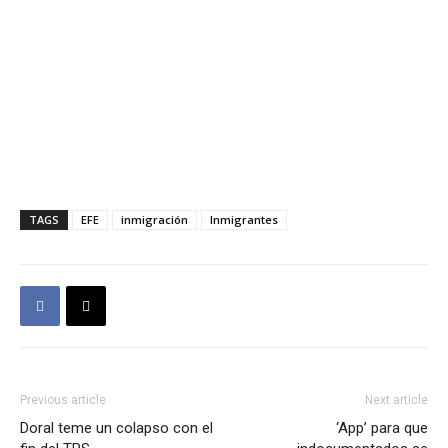
TAGS
EFE
inmigración
Inmigrantes
Previous article
Next article
Doral teme un colapso con el
‘App’ para que