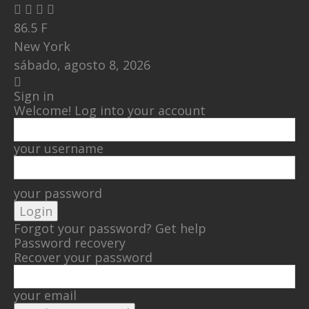
86.5
F
New York
sábado, agosto 8, 2026
Sign in
Welcome! Log into your account
your username
your password
Forgot your password? Get help
Password recovery
Recover your password
your email