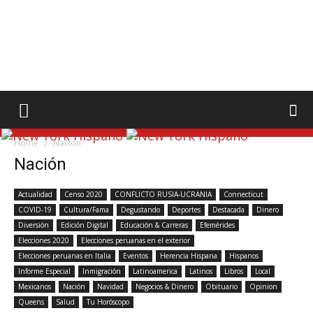
Home
Nación
Nación
Actualidad
Censo 2020
CONFLICTO RUSIA-UCRANIA
Connecticut
COVID-19
Cultura/Fama
Degustando
Deportes
Destacada
Dinero
Diversión
Edición Digital
Educación & Carreras
Efemérides
Elecciones 2020
Elecciones peruanas en el exterior
Elecciones peruanas en Italia
Eventos
Herencia Hispana
Hispanos
Informe Especial
Inmigración
Latinoamerica
Latinos
Libros
Local
Mexicanos
Nación
Navidad
Negocios & Dinero
Obituario
Opinion
Queens
Salud
Tu Horóscopo