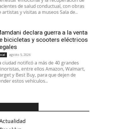
ienestar emocional y la recuperación de
acientes de salud conductual, con obras
 artistas y visitas a museos Sala de...
amdani declara guerra a la venta
e bicicletas y scooters eléctricos
legales
agosto 5, 2026
ocal
a ciudad notificó a más de 40 grandes
inoristas, entre ellos Amazon, Walmart,
arget y Best Buy, para que dejen de
ender estos vehículos...
CATEGORÍAS
Actualidad