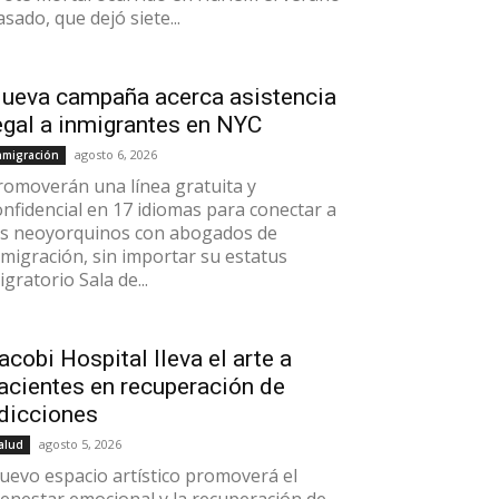
asado, que dejó siete...
ueva campaña acerca asistencia
egal a inmigrantes en NYC
agosto 6, 2026
nmigración
romoverán una línea gratuita y
onfidencial en 17 idiomas para conectar a
os neoyorquinos con abogados de
nmigración, sin importar su estatus
gratorio Sala de...
acobi Hospital lleva el arte a
acientes en recuperación de
dicciones
agosto 5, 2026
alud
uevo espacio artístico promoverá el