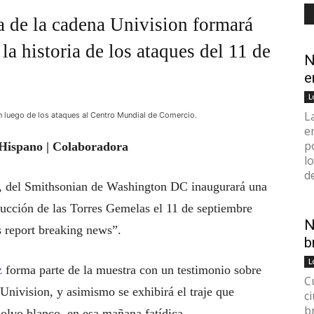
ta de la cadena Univision formará
 la historia de los ataques del 11 de
N
e
L
L
n luego de los ataques al Centro Mundial de Comercio.
e
p
Hispano | Colaboradora
l
d
, del Smithsonian de Washington DC inaugurará una
trucción de las Torres Gemelas el 11 de septiembre
N
s report breaking news”.
b
L
z
forma parte de la muestra con un testimonio sobre
C
 Univision, y asimismo se exhibirá el traje que
c
b
polvo blanco, en esa mañana fatídica.