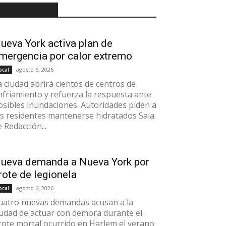
RECIENTES
ueva York activa plan de
mergencia por calor extremo
agosto 6, 2026
ocal
a ciudad abrirá cientos de centros de
nfriamiento y refuerza la respuesta ante
osibles inundaciones. Autoridades piden a
os residentes mantenerse hidratados Sala
e Redacción...
ueva demanda a Nueva York por
rote de legionela
agosto 6, 2026
ocal
uatro nuevas demandas acusan a la
iudad de actuar con demora durante el
rote mortal ocurrido en Harlem el verano