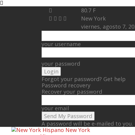
80.7
F
New York
viernes, agosto 7, 2
your username
your password
Forgot your password? Get help
Password recovery
Recover your password
your email
A password will be e-mailed to you.
New York