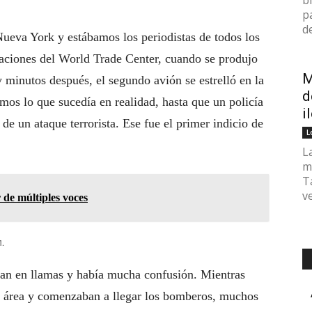
b
p
de
Nueva York y estábamos los periodistas de todos los
iaciones del World Trade Center, cuando se produjo
M
y minutos después, el segundo avión se estrelló en la
d
mos lo que sucedía en realidad, hasta que un policía
i
de un ataque terrorista. Ese fue el primer indicio de
L
L
m
T
v
de múltiples voces
1.
aban en llamas y había mucha confusión. Mientras
 el área y comenzaban a llegar los bomberos, muchos