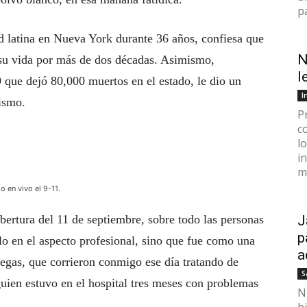
p
 latina en Nueva York durante 36 años, confiesa que
N
e su vida por más de dos décadas. Asimismo,
l
que dejó 80,000 muertos en el estado, le dio un
I
ismo.
P
c
l
i
mi
o en vivo el 9-11.
bertura del 11 de septiembre, sobre todo las personas
J
p
lo en el aspecto profesional, sino que fue como una
a
legas, que corrieron conmigo ese día tratando de
S
Alguien estuvo en el hospital tres meses con problemas
N