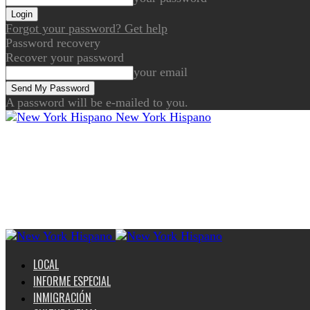
Forgot your password? Get help
Password recovery
Recover your password
your email
A password will be e-mailed to you.
New York Hispano
LOCAL
INFORME ESPECIAL
INMIGRACIÓN