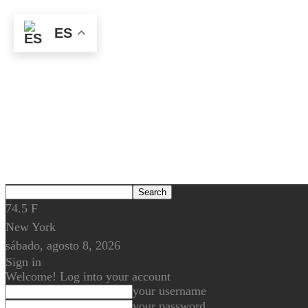
ES
74.5
F
New York
sábado, agosto 8, 2026
Sign in
Welcome! Log into your account
your username
your password