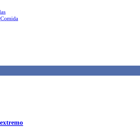
las
e Comida
 extremo