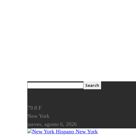
79.8
F
New York
jueves, agosto 6, 2026
New York