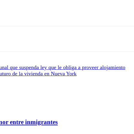
unal que suspenda ley que le obliga a proveer alojamiento
futuro de la vivienda en Nueva York
mor entre inmigrantes