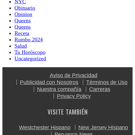
NYC
Obituario
Opinion
Queens
Queens
Receta
Rumbo 2024
Salud
Tu Horóscopo
Uncategorized
Aviso de Privacidad
Publicidad con Nosotros
Términos de Uso
Nuestra compañía
Carreras
Privacy Policy
VISITE TAMBIÉN
Westchester Hispano
New Jersey Hispano
Peruanos News