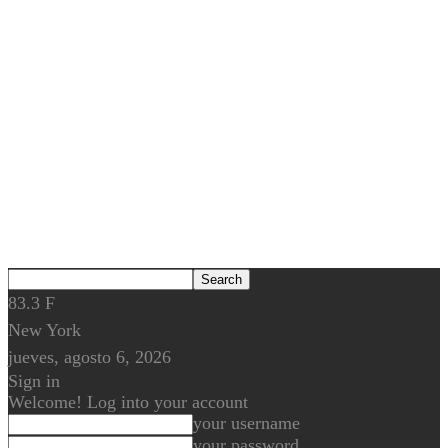
83.3
F
New York
jueves, agosto 6, 2026
Sign in
Welcome! Log into your account
your username
your password