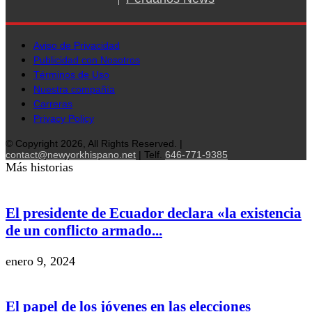
Aviso de Privacidad
Publicidad con Nosotros
Términos de Uso
Nuestra compañía
Carreras
Privacy Policy
© Copyright 2026, All Rights Reserved. |
contact@newyorkhispano.net
| Telf.
646-771-9385
Más historias
El presidente de Ecuador declara «la existencia
de un conflicto armado...
enero 9, 2024
El papel de los jóvenes en las elecciones