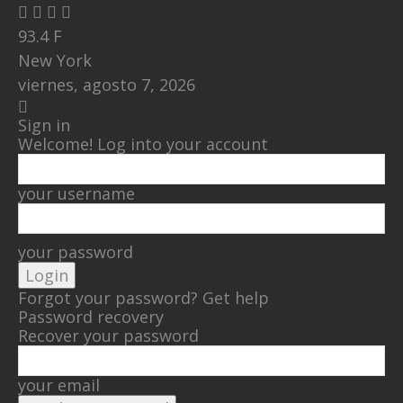
93.4
F
New York
viernes, agosto 7, 2026
Sign in
Welcome! Log into your account
your username
your password
Forgot your password? Get help
Password recovery
Recover your password
your email