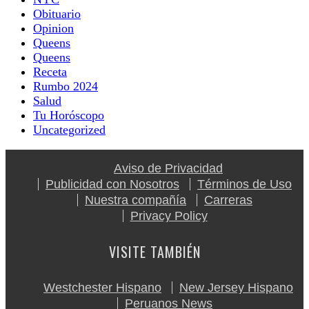
Obituario
Opinion
Queens
Queens
Receta
Rumbo 2024
Salud
Tu Horóscopo
Uncategorized
Aviso de Privacidad
Publicidad con Nosotros
Términos de Uso
Nuestra compañía
Carreras
Privacy Policy
VISITE TAMBIÉN
Westchester Hispano
New Jersey Hispano
Peruanos News