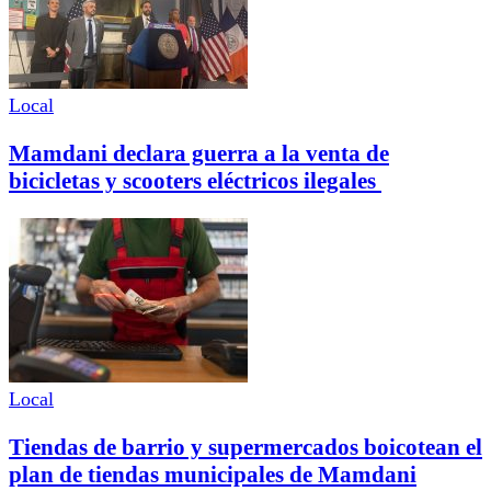
Local
Mamdani declara guerra a la venta de
bicicletas y scooters eléctricos ilegales
Local
Tiendas de barrio y supermercados boicotean el
plan de tiendas municipales de Mamdani