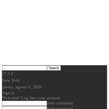
77.3
F
New York
jueves, agosto 6, 2026
Sign in
Welcome! Log into your account
your username
your password