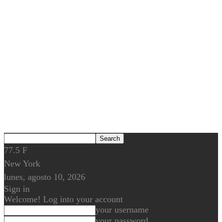
77.5
F
New York
lunes, agosto 10, 2026
Sign in
Welcome! Log into your account
your username
your password