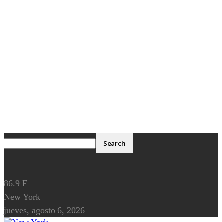
86.9
F
New York
jueves, agosto 6, 2026