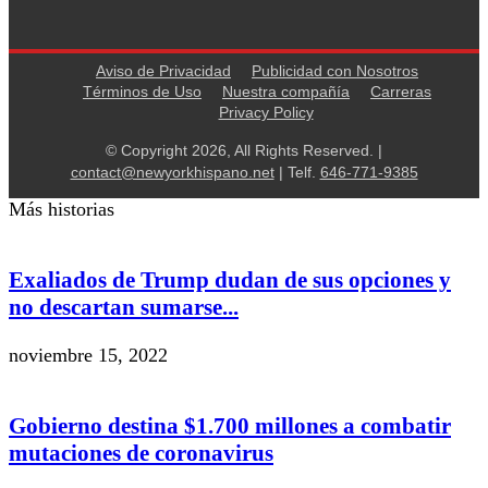
Aviso de Privacidad
Publicidad con Nosotros
Términos de Uso
Nuestra compañía
Carreras
Privacy Policy
© Copyright 2026, All Rights Reserved. |
contact@newyorkhispano.net
| Telf.
646-771-9385
Más historias
Exaliados de Trump dudan de sus opciones y
no descartan sumarse...
noviembre 15, 2022
Gobierno destina $1.700 millones a combatir
mutaciones de coronavirus