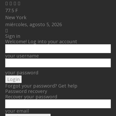
77.5
F
New York
miércoles, agosto 5, 2026
Sign in
Welcome! Log into your account
your username
your password
Forgot your password? Get help
Password recovery
Recover your password
your email