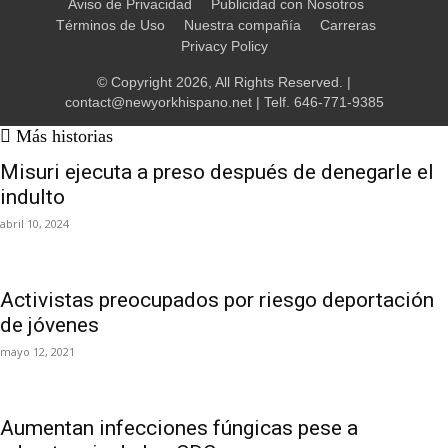
Aviso de Privacidad
Publicidad con Nosotros
Términos de Uso
Nuestra compañía
Carreras
Privacy Policy
© Copyright 2026, All Rights Reserved. |
contact@newyorkhispano.net
| Telf.
646-771-9385
Más historias
Misuri ejecuta a preso después de denegarle el
indulto
abril 10, 2024
Activistas preocupados por riesgo deportación
de jóvenes
mayo 12, 2021
Aumentan infecciones fúngicas pese a