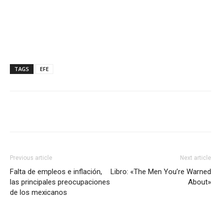
TAGS
EFE
Previous article
Next article
Falta de empleos e inflación,
Libro: «The Men You’re Warned
las principales preocupaciones
About»
de los mexicanos