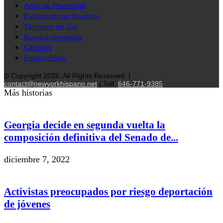
Aviso de Privacidad
Publicidad con Nosotros
Términos de Uso
Nuestra compañía
Carreras
Privacy Policy
© Copyright 2026, All Rights Reserved. |
contact@newyorkhispano.net
| Telf.
646-771-9385
Más historias
Georgia decide en segunda vuelta la
composición definitiva del Senado de...
diciembre 7, 2022
Activistas preocupados por riesgo deportación
de jóvenes