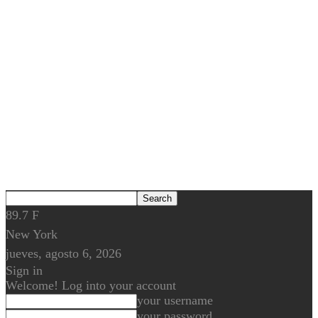
89.7
F
New York
jueves, agosto 6, 2026
Sign in
Welcome! Log into your account
your username
your password