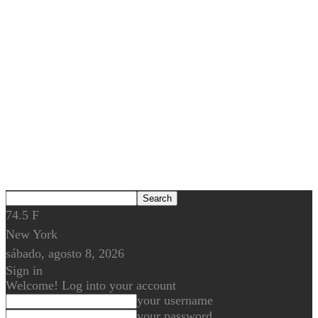
74.5
F
New York
sábado, agosto 8, 2026
Sign in
Welcome! Log into your account
your username
your password