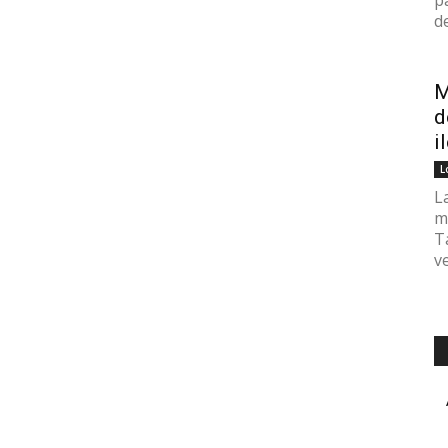
p
de
M
d
i
L
L
m
T
v