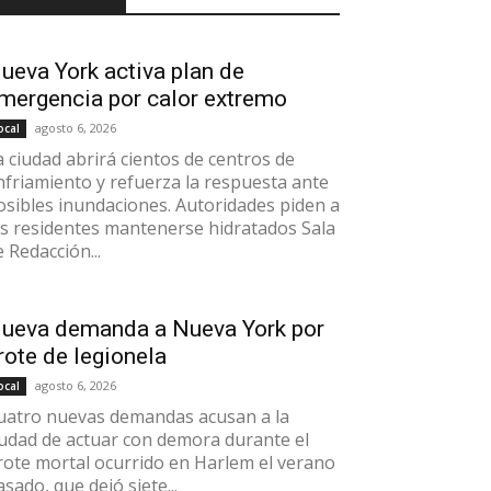
ueva York activa plan de
mergencia por calor extremo
agosto 6, 2026
ocal
a ciudad abrirá cientos de centros de
nfriamiento y refuerza la respuesta ante
osibles inundaciones. Autoridades piden a
os residentes mantenerse hidratados Sala
e Redacción...
ueva demanda a Nueva York por
rote de legionela
agosto 6, 2026
ocal
uatro nuevas demandas acusan a la
iudad de actuar con demora durante el
rote mortal ocurrido en Harlem el verano
asado, que dejó siete...