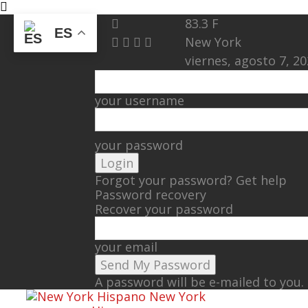
83.3
F
ES
New York
viernes, agosto 7, 2
your username
your password
Forgot your password? Get help
Password recovery
Recover your password
your email
A password will be e-mailed to you.
New York