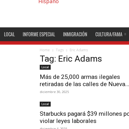
Hispano
LOCAL
INFORME ESPECIAL
INMIGRACIÓN
CULTURA/FAMA
Home
Tags
Eric Adams
Tag: Eric Adams
Local
Más de 25,000 armas ilegales
retiradas de las calles de Nueva..
diciembre 30, 2025
Local
Starbucks pagará $39 millones p
violar leyes laborales
diciembre 4, 2025