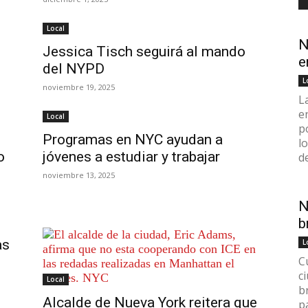
Local
N
Jessica Tisch seguirá al mando
e
del NYPD
L
noviembre 19, 2025
L
e
Local
p
Programas en NYC ayudan a
l
o
jóvenes a estudiar y trabajar
d
noviembre 13, 2025
N
b
as
L
C
c
Local
b
Alcalde de Nueva York reitera que
p