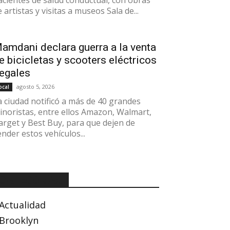
acientes de salud conductual, con obras
 artistas y visitas a museos Sala de...
amdani declara guerra a la venta
e bicicletas y scooters eléctricos
legales
agosto 5, 2026
ocal
a ciudad notificó a más de 40 grandes
inoristas, entre ellos Amazon, Walmart,
arget y Best Buy, para que dejen de
ender estos vehículos...
CATEGORÍAS
Actualidad
Brooklyn