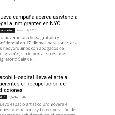
ueva campaña acerca asistencia
egal a inmigrantes en NYC
agosto 6, 2026
nmigración
romoverán una línea gratuita y
onfidencial en 17 idiomas para conectar a
os neoyorquinos con abogados de
nmigración, sin importar su estatus
gratorio Sala de...
acobi Hospital lleva el arte a
acientes en recuperación de
dicciones
agosto 5, 2026
alud
uevo espacio artístico promoverá el
ienestar emocional y la recuperación de