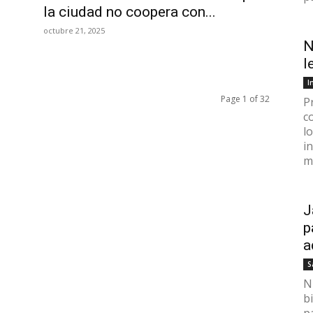
la ciudad no coopera con...
octubre 21, 2025
N
l
I
Page 1 of 32
P
c
l
i
mi
J
p
a
S
N
b