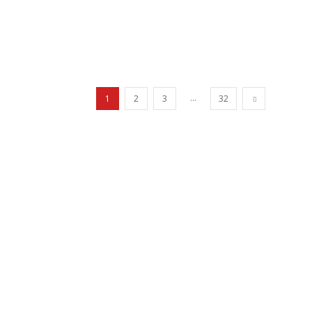
...
1
2
3
32