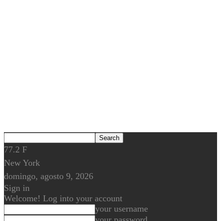
77.2
F
New York
domingo, agosto 9, 2026
Sign in
Welcome! Log into your account
your username
your password