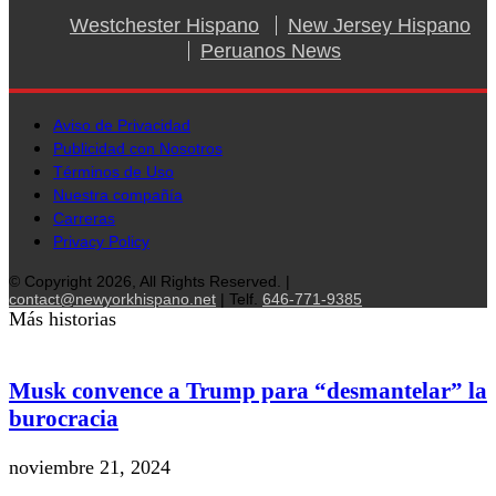
Westchester Hispano
New Jersey Hispano
Peruanos News
Aviso de Privacidad
Publicidad con Nosotros
Términos de Uso
Nuestra compañía
Carreras
Privacy Policy
© Copyright 2026, All Rights Reserved. |
contact@newyorkhispano.net
| Telf.
646-771-9385
Más historias
Musk convence a Trump para “desmantelar” la
burocracia
noviembre 21, 2024