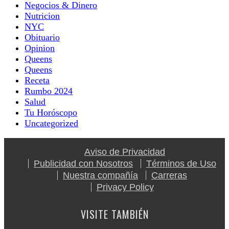
Negocios & Dinero
Nutricion
NYC
Obituario
Opinion
Queens
Queens
Receta
Rumbo 2024
Salud
Tu Horóscopo
Uncategorized
Aviso de Privacidad
Publicidad con Nosotros
Términos de Uso
Nuestra compañía
Carreras
Privacy Policy
VISITE TAMBIÉN