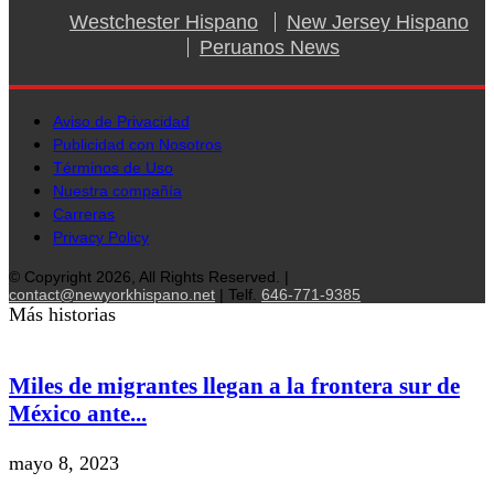
Westchester Hispano
New Jersey Hispano
Peruanos News
Aviso de Privacidad
Publicidad con Nosotros
Términos de Uso
Nuestra compañía
Carreras
Privacy Policy
© Copyright 2026, All Rights Reserved. |
contact@newyorkhispano.net
| Telf.
646-771-9385
Más historias
Miles de migrantes llegan a la frontera sur de
México ante...
mayo 8, 2023