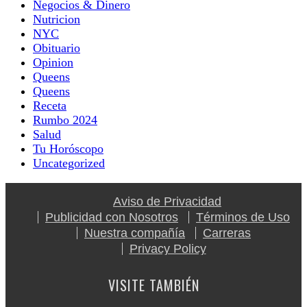
Negocios & Dinero
Nutricion
NYC
Obituario
Opinion
Queens
Queens
Receta
Rumbo 2024
Salud
Tu Horóscopo
Uncategorized
Aviso de Privacidad
Publicidad con Nosotros
Términos de Uso
Nuestra compañía
Carreras
Privacy Policy
VISITE TAMBIÉN