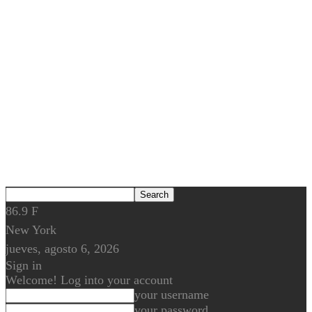
86.9
F
New York
jueves, agosto 6, 2026
Sign in
Welcome! Log into your account
your username
your password