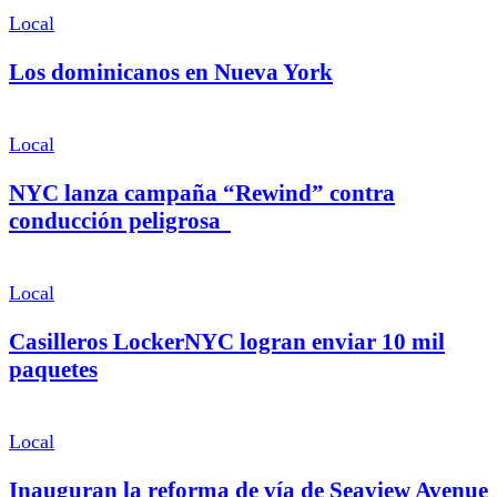
Local
Los dominicanos en Nueva York
Local
NYC lanza campaña “Rewind” contra
conducción peligrosa
Local
Casilleros LockerNYC logran enviar 10 mil
paquetes
Local
Inauguran la reforma de vía de Seaview Avenue