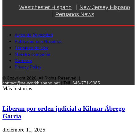
Westchester Hispano
New Jersey Hispano
Peruanos News
Aviso de Privacidad
Publicidad con Nosotros
Términos de Uso
Nuestra compañía
Carreras
Privacy Policy
© Copyright 2026, All Rights Reserved. |
contact@newyorkhispano.net
| Telf.
646-771-9385
Más historias
Liberan por orden judicial a Kilmar Ábrego
García
diciembre 11, 2025