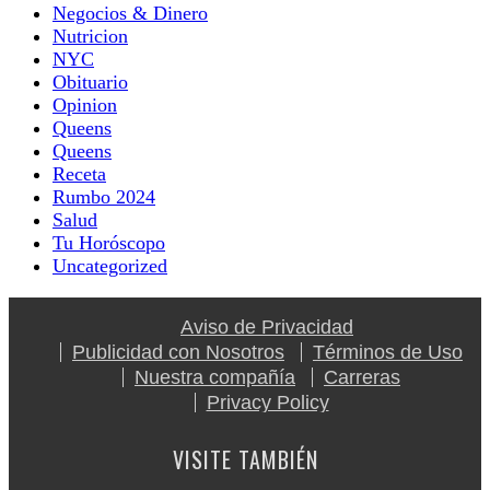
Negocios & Dinero
Nutricion
NYC
Obituario
Opinion
Queens
Queens
Receta
Rumbo 2024
Salud
Tu Horóscopo
Uncategorized
Aviso de Privacidad
Publicidad con Nosotros
Términos de Uso
Nuestra compañía
Carreras
Privacy Policy
VISITE TAMBIÉN