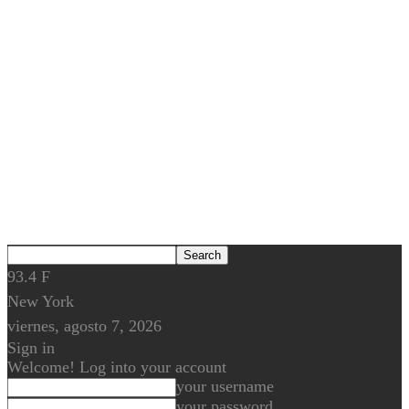
93.4
F
New York
viernes, agosto 7, 2026
Sign in
Welcome! Log into your account
your username
your password