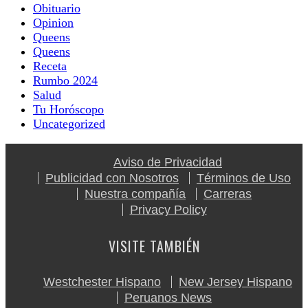
Obituario
Opinion
Queens
Queens
Receta
Rumbo 2024
Salud
Tu Horóscopo
Uncategorized
Aviso de Privacidad
Publicidad con Nosotros
Términos de Uso
Nuestra compañía
Carreras
Privacy Policy
VISITE TAMBIÉN
Westchester Hispano
New Jersey Hispano
Peruanos News