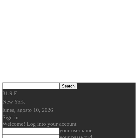
81.9
F
New York
lunes, agosto 10, 2026
Sign in
Welcome! Log into your account
your username
your password