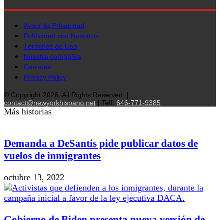
Aviso de Privacidad
Publicidad con Nosotros
Términos de Uso
Nuestra compañía
Carreras
Privacy Policy
© Copyright 2026, All Rights Reserved. |
contact@newyorkhispano.net
| Telf.
646-771-9385
Más historias
Demanda a DeSantis pide publicar datos de
vuelos de inmigrantes
octubre 13, 2022
Gobierno de Biden presenta nueva versión de