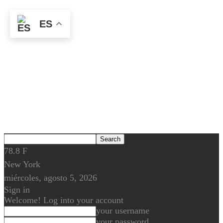
ES
78.8
F
New York
miércoles, agosto 5, 2026
Sign in
Welcome! Log into your account
your username
your password