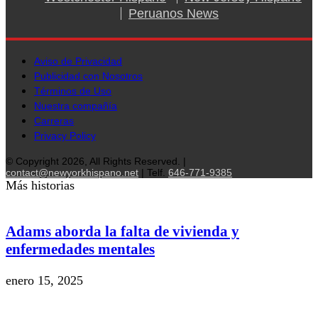
Peruanos News
Aviso de Privacidad
Publicidad con Nosotros
Términos de Uso
Nuestra compañía
Carreras
Privacy Policy
© Copyright 2026, All Rights Reserved. |
contact@newyorkhispano.net
| Telf.
646-771-9385
Más historias
Adams aborda la falta de vivienda y
enfermedades mentales
enero 15, 2025