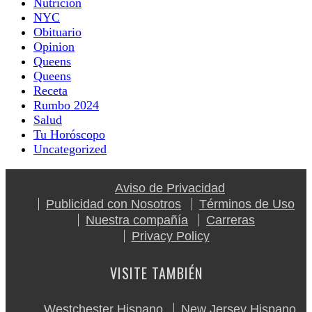
Nutricion
NYC
Obituario
Opinion
Queens
Queens
Receta
Rumbo 2024
Salud
Tu Horóscopo
Uncategorized
Aviso de Privacidad
Publicidad con Nosotros
Términos de Uso
Nuestra compañía
Carreras
Privacy Policy
VISITE TAMBIÉN
Westchester Hispano
New Jersey Hispano