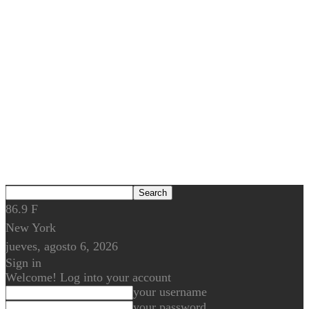
86.9
F
New York
jueves, agosto 6, 2026
Sign in
Welcome! Log into your account
your username
your password