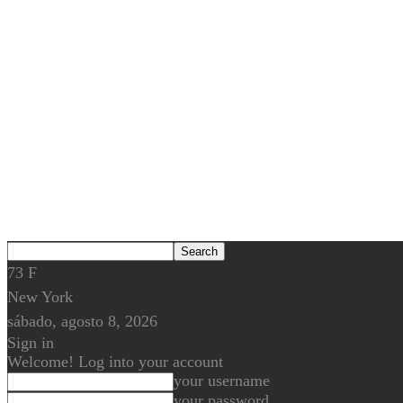
73
F
New York
sábado, agosto 8, 2026
Sign in
Welcome! Log into your account
your username
your password