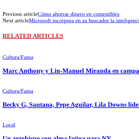
Previous article
Cómo ahorrar dinero en comestibles
Next article
Microsoft incorpora en su buscador la inteligenc
RELATED ARTICLES
Cultura/Fama
Marc Anthony y Lin-Manuel Miranda en campaña
Cultura/Fama
Becky G, Santana, Pepe Aguilar, Lila Downs lid
Local
Un arzobispo con alma latina para NY