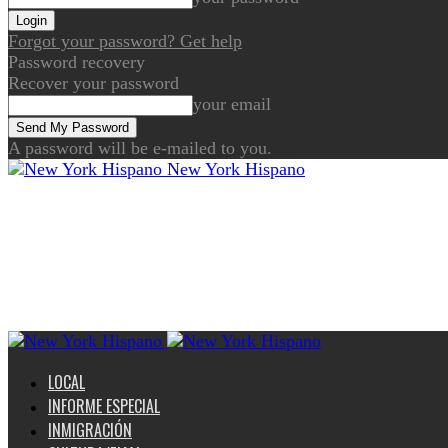
Forgot your password? Get help
Password recovery
Recover your password
your email
A password will be e-mailed to you.
New York Hispano
LOCAL
INFORME ESPECIAL
INMIGRACIÓN