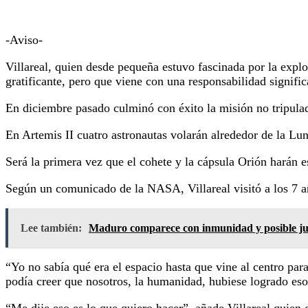
-Aviso-
Villareal, quien desde pequeña estuvo fascinada por la expl
gratificante, pero que viene con una responsabilidad signific
En diciembre pasado culminó con éxito la misión no tripulada
En Artemis II cuatro astronautas volarán alrededor de la L
Será la primera vez que el cohete y la cápsula Orión harán e
Según un comunicado de la NASA, Villareal visitó a los 7 a
Lee también:
Maduro comparece con inmunidad y posible ju
“Yo no sabía qué era el espacio hasta que vine al centro para
podía creer que nosotros, la humanidad, hubiese logrado eso
“Me dije eso es lo que quiero hacer”, añade Villareal quien 