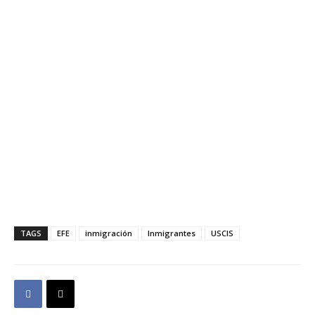
TAGS
EFE
inmigración
Inmigrantes
USCIS