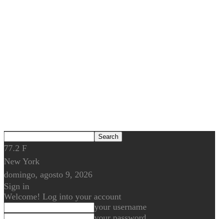
77.2
F
New York
domingo, agosto 9, 2026
Sign in
Welcome! Log into your account
your username
your password