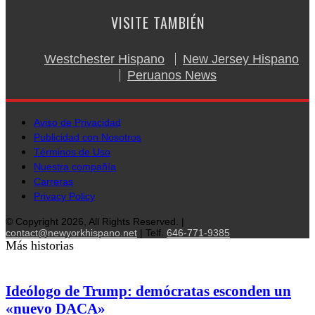
VISITE TAMBIÉN
Westchester Hispano
New Jersey Hispano
Peruanos News
Aviso de Privacidad
Publicidad con Nosotros
Términos de Uso
Nuestra compañía
Carreras
Privacy Policy
© Copyright 2026, All Rights Reserved. |
contact@newyorkhispano.net
| Telf.
646-771-9385
Más historias
Ideólogo de Trump: demócratas esconden un
«nuevo DACA»