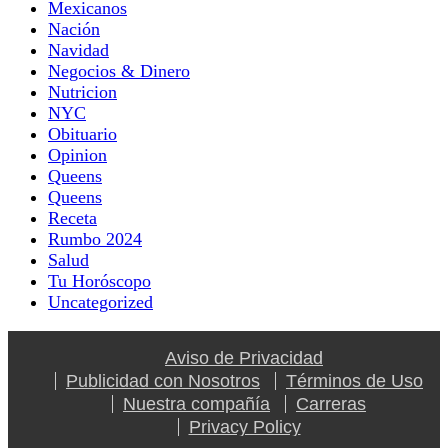
Mexicanos
Nación
Navidad
Negocios & Dinero
Nutricion
NYC
Obituario
Opinion
Queens
Queens
Receta
Rumbo 2024
Salud
Tu Horóscopo
Uncategorized
Aviso de Privacidad
Publicidad con Nosotros
Términos de Uso
Nuestra compañía
Carreras
Privacy Policy