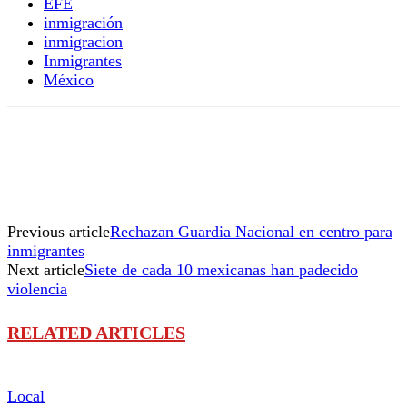
EFE
inmigración
inmigracion
Inmigrantes
México
Previous article
Rechazan Guardia Nacional en centro para
inmigrantes
Next article
Siete de cada 10 mexicanas han padecido
violencia
RELATED ARTICLES
Local