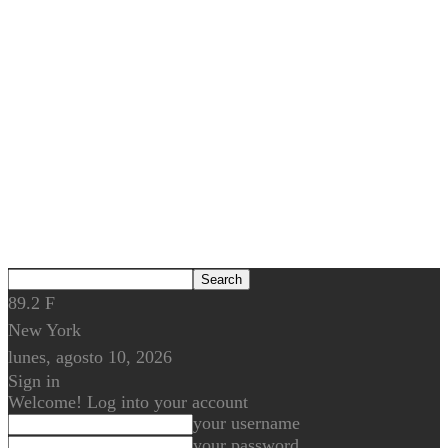
89.2
F
New York
lunes, agosto 10, 2026
Sign in
Welcome! Log into your account
your username
your password