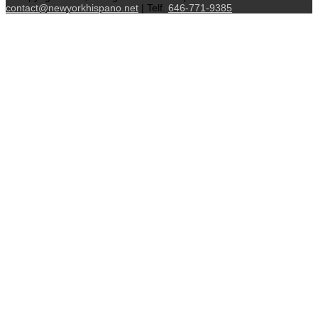
contact@newyorkhispano.net
| Telf.
646-771-9385