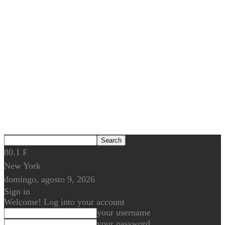
80.1
F
New York
domingo, agosto 9, 2026
Sign in
Welcome! Log into your account
your username
your password