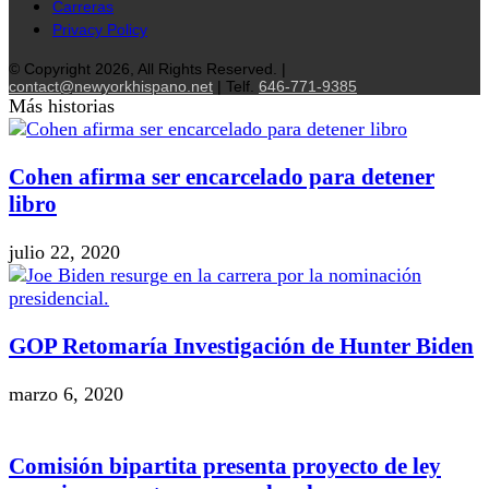
Carreras
Privacy Policy
© Copyright 2026, All Rights Reserved. |
contact@newyorkhispano.net
| Telf.
646-771-9385
Más historias
Cohen afirma ser encarcelado para detener
libro
julio 22, 2020
GOP Retomaría Investigación de Hunter Biden
marzo 6, 2020
Comisión bipartita presenta proyecto de ley